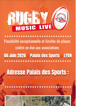
Possibilité exceptionnelle et limitée de places
contre un don aux associations
06 Juin 2026
#
Palais des Sports
#
LYON
Adresse Palais des Sports :
350 Avenue Jean Jaurès, 69007 Lyon, France