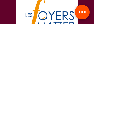
Les Foyers MATTER
www.lesfoyersmatter.fr
Depuis 150 ans, l’association Les Foyers Matter,
reconnue d’utilité publique, a pour principale
vocation l’accueil, la protection, l’accompagnement
et la réinsertion de personnes fragilisées et
vulnérables, majeures ou mineures, pour leur
permettre de trouver une place dans la société.