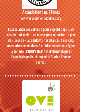
Association Les Zèbres
www.associationleszebres.org
​L’association Les Zèbres a pour objectif depuis 20
ans de tout mettre en œuvre pour apporter un peu
de « sourire » aux enfants hospitalisés. Pour cela,
nous intervenons dans 2 établissements en région
Lyonnaise : L’IHOPe (Institut d’Hématologie et
d’oncologie pédiatrique), et le Centre Romans
Ferrari.