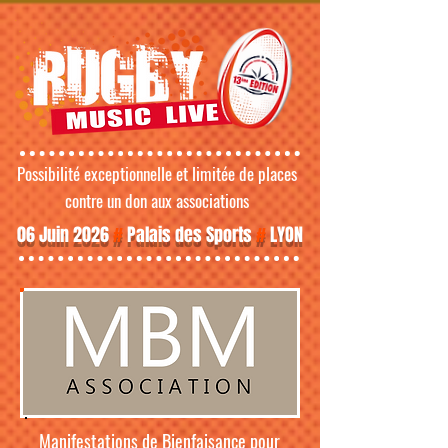
Possibilité exceptionnelle et limitée de places
contre un don aux associations
06 Juin 2026
#
Palais des Sports
#
LYON
Manifestations de Bienfaisance pour