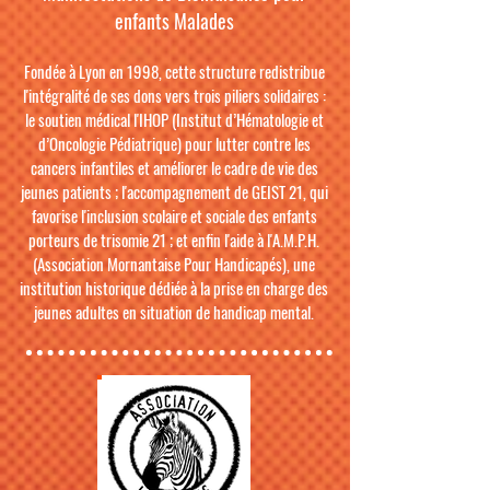
enfants Malades
Fondée à Lyon en 1998, cette structure redistribue
l'intégralité de ses dons vers trois piliers solidaires :
le soutien médical l'IHOP (Institut d’Hématologie et
d’Oncologie Pédiatrique) pour lutter contre les
cancers infantiles et améliorer le cadre de vie des
jeunes patients ; l'accompagnement de GEIST 21, qui
favorise l'inclusion scolaire et sociale des enfants
porteurs de trisomie 21 ; et enfin l'aide à l'A.M.P.H.
(Association Mornantaise Pour Handicapés), une
institution historique dédiée à la prise en charge des
jeunes adultes en situation de handicap mental.